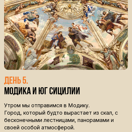
В программе завтраки, обеды и
ужины с акцентом на локальную
кухню, сезонные продукты и
проверенные места.
Проживание в уютном
загородном доме
Входные билеты и дегустации,
которые раскрывают регион через
культуру и гастрономию. И
отдельные моменты путешествия,
такие как лодочная прогулка,
добавляют особую атмосферу.
ОПЛАЧИВАЕТСЯ ОТДЕЛЬНО
Авиаперелет (поможем подобрать
удобный рейс)
Оформление визы в Италию