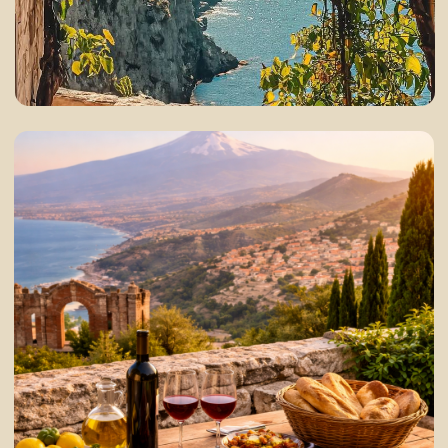
заповедники, фермы и
маленькие города
День 1.
Катания и Ното
Путешествие начинается в Катании.