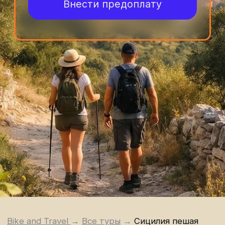
Bike and Travel
→
Все туры
→
Сицилия пешая
Юго-восток Сицилии —
это совсем другой ритм
Здесь нет спешки. Дни тянутся медленно,
воздух пахнет морем и цитрусами, а дороги
уводят вглубь острова — туда, где
сохранилась настоящая Сицилия.
Это путешествие — про тишину, природу и
ощущение, что ты оказался в месте, где
время почти не изменилось.