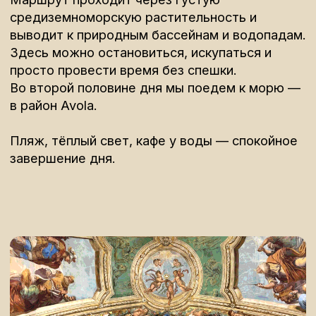
В СТОИМОСТЬ ТУРА ВКЛЮЧЕНО:
В стоимость включены все
трансферы: встреча в день прилёта и
обратный трансфер в аэропорт. Вся
логистика по маршруту
Сопровождение опытными
русскоязычными гидами, свободно
владеющими итальянским
и английским языками
Питание — часть путешествия.