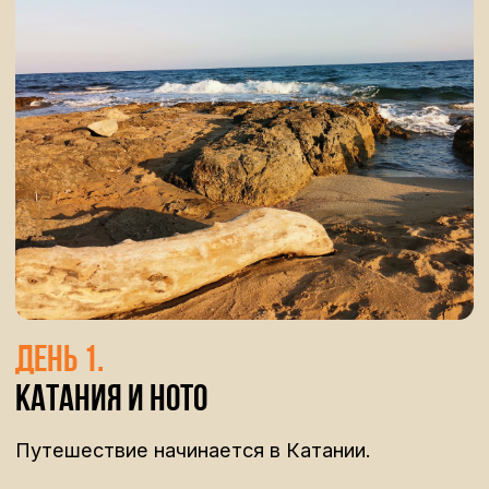
день 2
.
Ното, море и заповедник
Вендикари
Утром мы отправимся в Ното — один из
самых красивых городов сицилийского
барокко.
Тёплый камень, узкие улицы, мягкий свет —
здесь хочется идти без спешки. Мы зайдём в
легендарное Caffè Sicilia, где делают одни из
лучших десертов на острове.
Днём маршрут уходит к морю — в
заповедник Vendicari.
Это место, где Сицилия становится почти
дикой: песчаные дюны, соляные озёра,
прибрежные тропы и открытое море. Мы