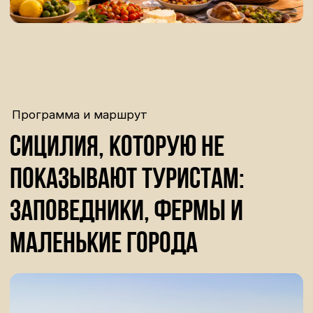
После встречи в аэропорту мы отправимся в
сторону Ното — в южную часть острова, где
природа становится мягче, а города —
светлее.
Дорога проходит через холмы и сельские
пейзажи. По приезду — размещение в отеле и
время, чтобы выдохнуть после дороги.
Вечером мы соберёмся на ужин — первое
знакомство с сицилийской кухней и
настроением этого путешествия.