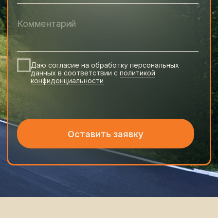
Изумрудный берег, домашние
обеды и удивительные пейзажи
от 4 990 €
Подробнее
сложность 3/5
8 дн. / 6 ноч.
апулия
Эксклюзивный велотур
по каблуку Италии