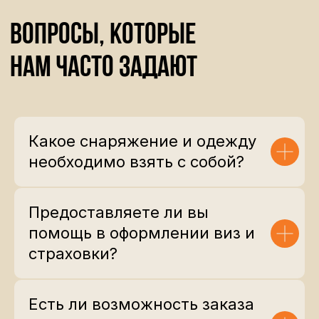
от 4 990 €
Подробнее
сложность 4/5
Какое снаряжение и одежду
5 дн. / 4 ноч.
необходимо взять с собой?
Предоставляете ли вы
помощь в оформлении виз и
Тоскана
страховки?
Итальянское средневековье,
холмы, изысканная кухня и терпкий
вкус Кьянти
Есть ли возможность заказа