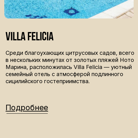
высшем уровне. Это был настоящий
одной волне!
отдых с заботой о каждом и
главное для нас не нужно было
думать о чем то!
Смотрите другие
наши программы
сложность 3/5
9 дн. / 8 ноч.