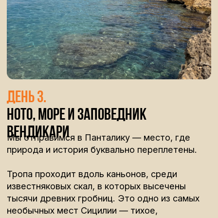
День 5.
Модика и юг Сицилии
Утром мы отправимся в Модику.
Город, который будто вырастает из скал, с
бесконечными лестницами, панорамами и
своей особой атмосферой.
Здесь мы зайдём в традиционную
шоколадную мастерскую и увидим, как
делают шоколад по старинной технологии.
После этого — поездка на небольшую ферму.
На ферме мы увидим, как готовят рикотту, и
попробуем её ещё тёплой — прямо из котла.
Во второй половине дня мы окажемся у моря
— в рыбацкой деревне Марцамеми.
Отсюда мы выйдем на лодке вдоль
побережья Capo Passero — самой южной
точки острова.
Здесь встречаются два моря, а вода
становится особенно прозрачной.