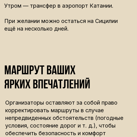
Villa Felicia
Среди благоухающих цитрусовых садов, всего
в нескольких минутах от золотых пляжей Ното
Марина, расположилась Villa Felicia — уютный
семейный отель с атмосферой подлинного
сицилийского гостеприимства.
Подробнее
Составим для вас
персональную
программу
Оставьте свои данные и мы свяжемся с
вами