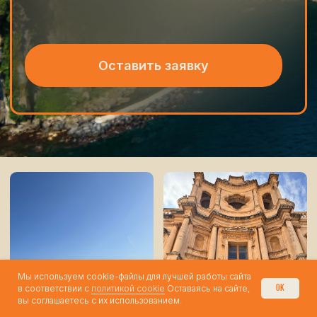
info@bikeand.travel
+39 333 998-02-09
Политика конфиденциальности
Разработка Changes Design Studio
Мы используем cookie-файлы для лучшей работы сайта
в соответствии c
политикой cookie
Оставаясь на сайте,
ОК
вы соглашаетесь с их использованием.