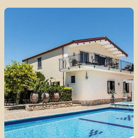
Смотреть галерею
отзывы
НАТАЛИЯ И ДМИТРИЙ
АНАСТАСИЯ
Долго сомневались в уровне
Думала, что придетс
сервиса, но были поражены: отели
компании незнакомце
отличные, питание – вкусное и
оказалось, что мы б
разнообразное, а организация – на
подружились с групп