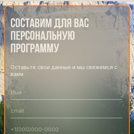
Доломиты
Неделя через самые впечатляющие
пейзажи северной Италии
от 5 500 €
Подробнее
сложность 3/5
6 дн. / 5 ноч.
Сардиния