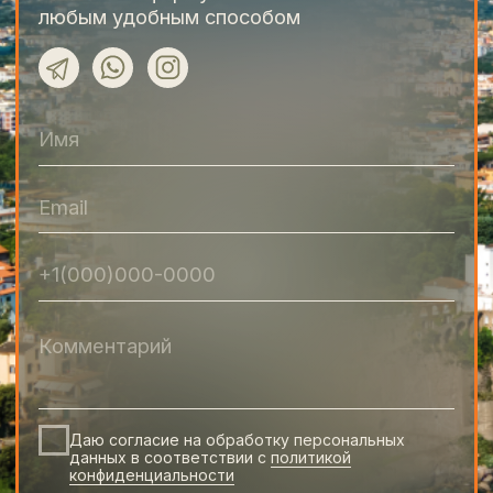
Подробнее
Bike and travel
Все туры
Отзывы
О команде
FAQ
Мы всегда
на связи