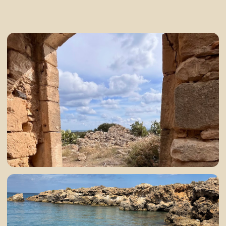
средиземноморскую растительность и
выводит к природным бассейнам и водопадам.
Здесь можно остановиться, искупаться и
просто провести время без спешки.
Во второй половине дня мы поедем к морю —
в район Avola.
Пляж, тёплый свет, кафе у воды — спокойное
завершение дня.