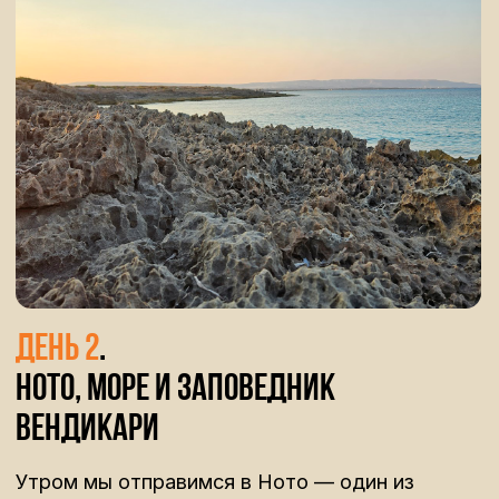
День 3.
Ното, море и заповедник
Вендикари
Мы отправимся в Панталику — место, где
природа и история буквально переплетены.
Тропа проходит вдоль каньонов, среди
известняковых скал, в которых высечены
тысячи древних гробниц. Это одно из самых
необычных мест Сицилии — тихое,
масштабное и почти нереальное.
После маршрута мы переедем в Сиракузы.
Здесь уже другая атмосфера — античность,
архитектура и история. Мы посетим
археологический парк с древнегреческим
театром и пещерами, а затем увидим работу
Караваджо в небольшой церкви в центре
города.