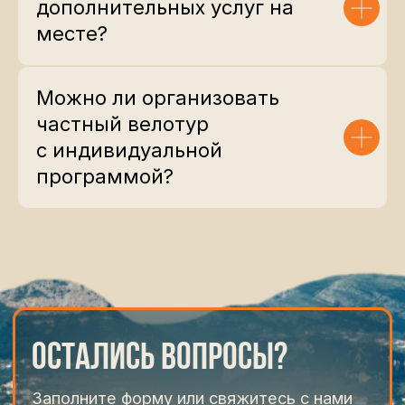
от 8 900 €
дополнительных услуг на
месте?
Подробнее
Можно ли организовать
сложность 3/5
частный велотур
с индивидуальной
6 дн. / 5 ноч.
программой?
Сицилия
Сицилийское барокко,
горы и виноградники
от 5 900 €